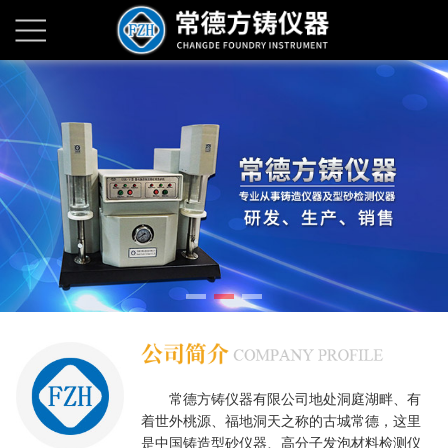
常德方铸仪器有限公司地处洞庭湖畔、有
着世外桃源、福地洞天之称的古城常德，这里
是中国铸造型砂仪器、高分子发泡材料检测仪